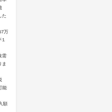
億
した
67万
が１
政需
りま
税
可能
入額