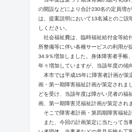
の開設などにより合計230名の定員増
は、提案説明において13名減とのご説
しください。
社会福祉費は、臨時福祉給付金等給付
所整備等に伴い各種サービスの利用が拡大
34.9％増加しました。身体障害者手
年々増加していますが、当該年度の傾
本市では平成15年に障害者計画が策定
画・第一期障害福祉計画が策定されまし
どを受け、当該年度は障がい児者の福
画、第一期障害児福祉計画が策定され
そこで障害者計画・第四期障害福祉計
また、今回の計画策定に当たって当事
い者団体、当事者などの意見反映を丁