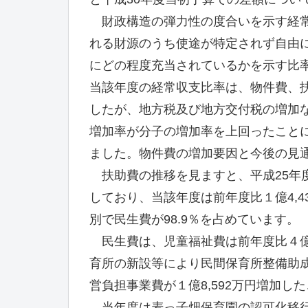
財政構造の弾力性の度合いを示す経常
れる財源のうち使途が特定されず自由
にどの程度充当されているかを示す比
当該年度の経常収支比率は、物件費、
したが、地方税及び地方交付税の増加
増加率が分子の増加率を上回ったことによ
ました。物件費の増加要因と今後の見
扶助費の推移を見ますと、平成25年度
しており、当該年度は前年度比１億4,43
別で民生費が98.9％を占めています。
民生費は、児童福祉費は前年度比４億86
育所の新設等により民間保育所整備助成
営負担事業費が１億8,592万円増加し
当年度は麦っ子畑保育園の認可化移行