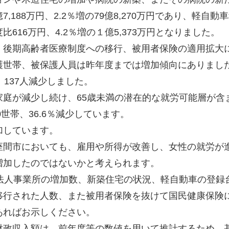
188万円、2.2％増の79億8,270万円であり、軽自動
16万円、4.2％増の１億5,373万円となりました。
後期高齢者医療制度への移行、被用者保険の適用拡大
護世帯、被保護人員は昨年度までは増加傾向にありまし
137人減少しました。
庭が減少し続け、65歳未満の潜在的な就労可能層が含
世帯、36.6％減少しています。
加しています。
間市においても、雇用や所得が改善し、女性の就労が
増加したのではないかと考えられます。
法人事業所の増加数、新築住宅の状況、軽自動車の登録
移行された人数、また被用者保険を抜けて国民健康保険
あればお示しください。
政収入額は、前年度等の数値を用いて推計するため、