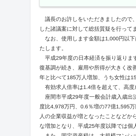
議長のお許しをいただきましたので、
した諸議案に対して総括質疑を行って
なお、使用します金額は1,000円以
たします。
平成29年度の日本経済を振り返りま
復基調が続き、雇用や所得が大きく改善
年と比べて185万人増加、うち女性は1
有効求人倍率は1.4倍を超えて、高度
座間市平成29年度一般会計歳入歳出
度比4,978万円、0.6％増の77億1
人の企業収益が増となったことなどから前年
な増加となり、平成25年度以降では個
また、固定資産税は、大規模マンショ