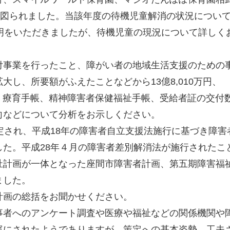
が図られました。当該年度の待機児童解消の状況につい
明をいただきましたが、待機児童の現況について詳しく
事業を行ったこと、障がい者の地域生活支援のための
し、所要額がふえたことなどから13億8,010万円、
帳、療育手帳、精神障害者保健福祉手帳、受給者証の交付
向などについて分析をお示しください。
され、平成18年の障害者自立支援法施行に基づき障害
た。平成28年４月の障害者差別解消法が施行されたこ
祉計画が一体となった座間市障害者計画、第五期障害福
ました。
画の総括をお聞かせください。
者へのアンケート調査や医療や福祉などの関係機関や
寧にされたようでありますが、策定への基本姿勢、工夫