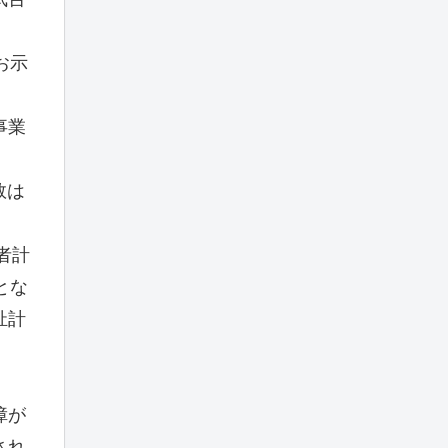
て
お示
事業
数は
者計
とな
祉計
障が
され