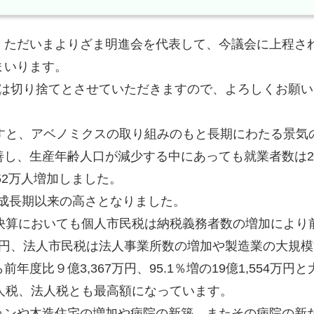
ただいまよりざま明進会を代表して、今議会に上程さ
まいります。
下は切り捨てとさせていただきますので、よろしくお願い
すと、アベノミクスの取り組みのもと長期にわたる景気
し、生産年齢人口が減少する中にあっても就業者数は20
52万人増加しました。
成長期以来の高さとなりました。
決算においても個人市民税は納税義務者数の増加により
,595万円、法人市民税は法人事業所数の増加や製造業の大規
度比９億3,367万円、95.1％増の19億1,554万円と
人税、法人税とも最高額になっています。
ンや木造住宅の増加や病院の新築、またその病院の新