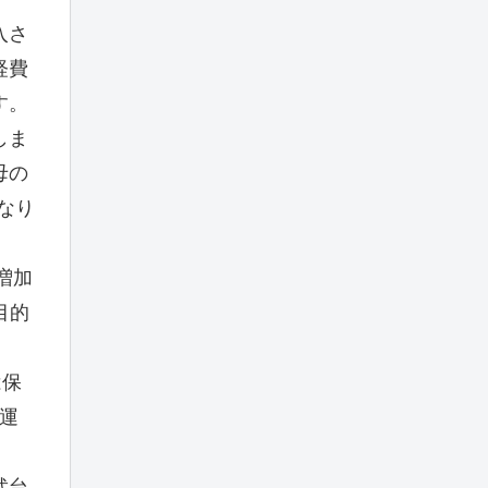
入さ
経費
す。
しま
母の
なり
増加
目的
は保
運
武台