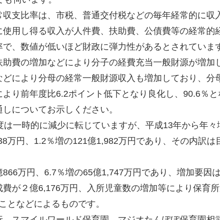
収支比率は、市税、普通交付税などの毎年経常的に収
に使用し得る収入が人件費、扶助費、公債費等の経常的
率で、数値が低いほど財政に弾力性があるとされていま
扶助費の増加などにより分子の経費充当一般財源が増加
などにより分母の経常一般財源収入も増加しており、分
り前年度比6.2ポイント低下となり良化し、90.6％と
通しについてお示しください。
は一時的に減少に転じていますが、平成13年から年々
8万円、1.2％増の121億1,982万円であり、その内訳は
6万円、6.7％増の65億1,747万円であり、増加要因
費が２億6,176万円、入所児童数の増加等により保育所
たことなどによるものです。
、スマイルワールド保育園、マジオたんぽぽ保育園相