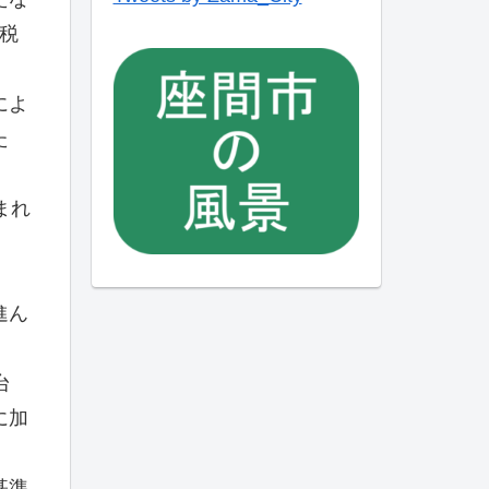
車税
によ
た
まれ
進ん
台
に加
基準