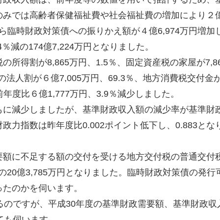
のみでは高齢者保健福祉費や社会福祉費の増加により２
から臨時財政対策債への振りかえ額が４億6,974万円増加
4％減の174億7,224万円となりました。
得割が8,865万円、1.5％、固定資産税の家屋が7,8
法人割が６億7,005万円、69.3％、地方消費税交付金
前年度比６億1,777万円、3.9％減少しました。
に減少しましたが、基準財政収入額の減少率が基準財
力指数は昨年度比0.002ポイント低下し、0.883とな
額に不足する額の交付を受ける地方交付税の普通交付
％増の20億3,785万円となりました。臨時財政対策債の発行
ったのかを伺います。
のですが、平成30年度の基準財政需要額、基準財政収
ても伺います。