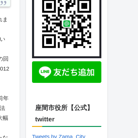
れま
い
の回
12
前年
座間市役所【公式】
模法
大幅
twitter
Tweets by Zama_City
たな