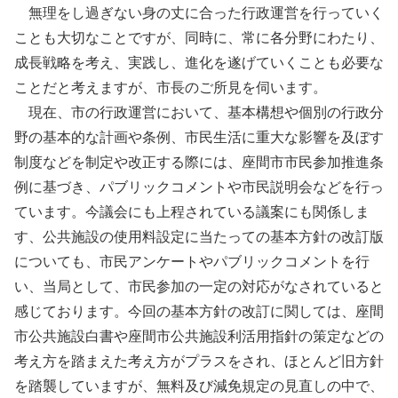
無理をし過ぎない身の丈に合った行政運営を行っていく
ことも大切なことですが、同時に、常に各分野にわたり、
成長戦略を考え、実践し、進化を遂げていくことも必要な
ことだと考えますが、市長のご所見を伺います。
現在、市の行政運営において、基本構想や個別の行政分
野の基本的な計画や条例、市民生活に重大な影響を及ぼす
制度などを制定や改正する際には、座間市市民参加推進条
例に基づき、パブリックコメントや市民説明会などを行っ
ています。今議会にも上程されている議案にも関係しま
す、公共施設の使用料設定に当たっての基本方針の改訂版
についても、市民アンケートやパブリックコメントを行
い、当局として、市民参加の一定の対応がなされていると
感じております。今回の基本方針の改訂に関しては、座間
市公共施設白書や座間市公共施設利活用指針の策定などの
考え方を踏まえた考え方がプラスをされ、ほとんど旧方針
を踏襲していますが、無料及び減免規定の見直しの中で、