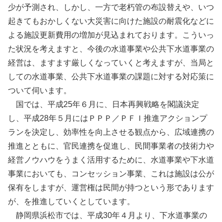
少が予測され、しかし、一方で老朽管の布設替えや、いつ
起きてもおかしくない大災害に向けた施設の耐震化などに
よる施設更新費用の増加が見込まれております。こういっ
た状況を考えますと、今後の水道事業や公共下水道事業の
経営は、ますます厳しくなっていくと考えますが、当局と
しての水道事業、公共下水道事業の課題に対する対応策に
ついて伺います。
国では、平成25年６月に、日本再興戦略を閣議決定
し、平成28年５月にはＰＰＰ／ＰＦＩ推進アクションプ
ランを決定し、効率性を向上させる観点から、広域連携の
推進とともに、官民連携を促進し、民間事業者の技術力や
経営ノウハウをうまく活用するために、水道事業や下水道
事業においても、コンセッション事業、これは施設は公が
保有をしますが、運営権は民間が持つという形であります
が、を推進していくとしています。
静岡県浜松市では、平成30年４月より、下水道事業の