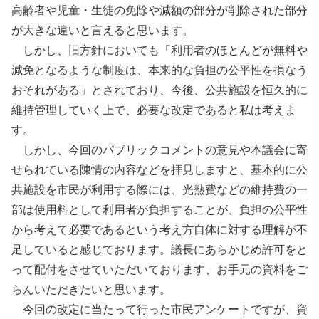
高齢者や児童・生徒の免除や減額の部分が削除された部分
が大きな違いと言えると思います。
しかし、旧方針においても「利用者のほとんどが無料や
減免となるような制度は、本来的な負担の公平性を損なう
おそれがある」とされており、今後、公共施設を恒久的に
維持管理していく上で、必要な改定であると私は考えま
す。
しかし、今回のパブリックコメントの意見や本議会に寄
せられている陳情の内容などを拝見しますと、基本的に公
共施設を市民が利用する際には、光熱費などの維持費の一
部は使用料として利用者が負担することが、負担の公平性
から考えて必要であるという考え方自体に対する理解が不
足していると感じております。議長にあらかじめ許可をと
って配付をさせていただいております、お手元の資料をご
らんいただきたいと思います。
今回の改定に当たって行った市民アンケートですが、資