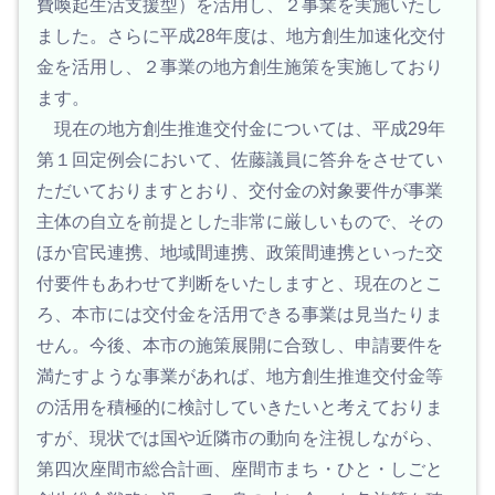
費喚起生活支援型）を活用し、２事業を実施いたし
ました。さらに平成28年度は、地方創生加速化交付
金を活用し、２事業の地方創生施策を実施しており
ます。
現在の地方創生推進交付金については、平成29年
第１回定例会において、佐藤議員に答弁をさせてい
ただいておりますとおり、交付金の対象要件が事業
主体の自立を前提とした非常に厳しいもので、その
ほか官民連携、地域間連携、政策間連携といった交
付要件もあわせて判断をいたしますと、現在のとこ
ろ、本市には交付金を活用できる事業は見当たりま
せん。今後、本市の施策展開に合致し、申請要件を
満たすような事業があれば、地方創生推進交付金等
の活用を積極的に検討していきたいと考えておりま
すが、現状では国や近隣市の動向を注視しながら、
第四次座間市総合計画、座間市まち・ひと・しごと