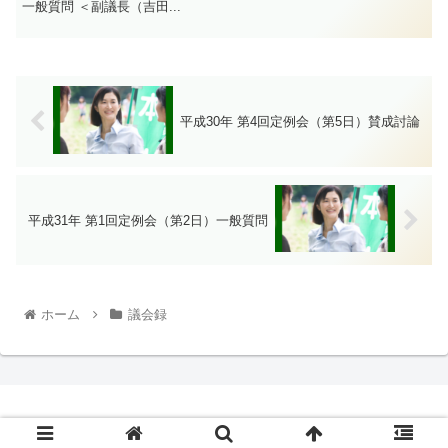
一般質問 ＜副議長（吉田...
平成30年 第4回定例会（第5日）賛成討論
平成31年 第1回定例会（第2日）一般質問
ホーム
議会録
© 2020 佐藤みと.