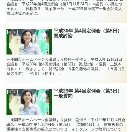
会議名：平成23年第4回定例会（第1日11月24日） ○議長（小野たづ
子君） 日程第３、議案第76号、平成22年度座間市一般会計歳入
歳出決算の認定に...
平成30年 第4回定例会（第5日）
議会録
賛成討論
—座間市ホームページ会議録より抜粋—開催日：平成30年12月21日
会議名：平成30年 第4回定例会（第5日） 賛成討論 ＜議長（上沢本
尚君）＞ 続きまして、賛成討論、８番佐藤弥斗議員。 〔８番（佐
藤弥斗君） 登壇〕（拍手） ...
平成29年 第4回定例会（第3日）
議会録
一般質問
—座間市ホームページ会議録より抜粋—開催日：平成29年12月 4日会
議名：平成29年第4回定例会（第3日） 【質問項目】１ 家庭教育の
重要性と支援事業の拡充について２ インクルーシブ教育について