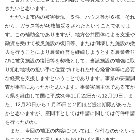
きたいと思います。
ただいま市内の被害状況、５件、ハウス等が６棟、それ
から、ガラス等が46枚被災をされたということでありま
す。この補助金でありますが、地方公共団体による支援や
融資を受けて被災施設の復旧等、または倒壊した施設の撤
去を行うことにより農業経営を継続しようとする農業者並
びに被災施設の復旧等を契機として、当該施設の補強に取
り組む地域の担い手に位置づけられた中心経営体等に必要
な経費を支援しますということであります。事業の要望調
査が事前にあったかと思います。事業実施主体である市か
ら県を経由して国に平成30年11月22日から12月19日、ま
た、12月20日から１月25日と２回ほど提出期限があった
かと思いますが、座間市としては申請に関しては何件申請
を行ったのか。
また、今回の補正の内容については、何件なのかといっ
たことについてお示しをいただければと思います。